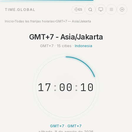
TIME.GLOBAL
ES
Inicio
›
Todas las franjas horarias
›
GMT+7 — Asia/Jakarta
GMT+7 - Asia/Jakarta
Asistente de tiempo
Online
GMT+7 · 15 cities ·
Indonesia
1
7
:
0
0
:
1
1
GMT+7 · GMT+7
sábado, 8 de agosto de 2026