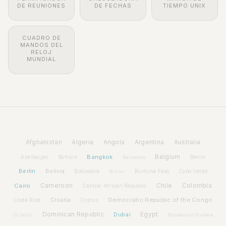
DE REUNIONES
DE FECHAS
TIEMPO UNIX
CUADRO DE
MANDOS DEL
RELOJ
MUNDIAL
Afghanistan
Algeria
Angola
Argentina
Australia
Bangkok
Belgium
Azerbaijan
Benin
Bahrain
Barbados
Berlin
Bolivia
Botswana
Burkina Faso
Brunei
Cabo Verde
Cairo
Cameroon
Chile
Colombia
Central African Republic
Croatia
Democratic Republic of the Congo
Costa Rica
Cyprus
Dominican Republic
Dubai
Egypt
Djibouti
Equatorial Guinea