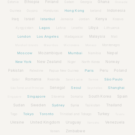
Ethiopia
Finland
Ghana
Estonia
Gabon
Georgia
Grenada
Hong Kong
Indonesia
Guinea
Honduras
Iceland
Guyana
Iraq
Israel
Istanbul
Kenya
Jamaica
Jordan
Kosovo
Lagos
Libya
Kyrgyzstan
Latvia
Lithuania
Lesotho
London
Los Angeles
Malaysia
Madagascar
Mali
Montenegro
Marshall Islands
Mauritius
Micronesia
Monaco
Moscow
Mozambique
Mumbai
Nepal
Namibia
New York
New Zealand
Norway
Niger
North Korea
Pakistan
Paris
Peru
Poland
Palestine
Papua New Guinea
Romania
São Paulo
Rwanda
Qatar
Saint Lucia
Samoa
Senegal
Seoul
Shanghai
São Tomé and Príncipe
Seychelles
Spain
Singapore
South Korea
Slovenia
Somalia
Singapore
Sudan
Sweden
Sydney
Syria
Thailand
Tajikistan
Tokyo
Toronto
Turkey
Togo
Trinidad and Tobago
Tuvalu
Ukraine
United Kingdom
Uruguay
Venezuela
Vanuatu
Zimbabwe
Yemen