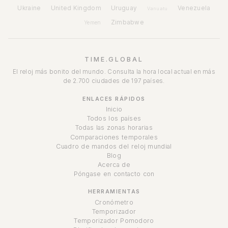
Ukraine
United Kingdom
Uruguay
Venezuela
Vanuatu
Zimbabwe
Yemen
TIME.GLOBAL
El reloj más bonito del mundo. Consulta la hora local actual en más
de 2.700 ciudades de 197 países.
ENLACES RÁPIDOS
Inicio
Todos los países
Todas las zonas horarias
Comparaciones temporales
Cuadro de mandos del reloj mundial
Blog
Acerca de
Póngase en contacto con
HERRAMIENTAS
Cronómetro
Temporizador
Temporizador Pomodoro