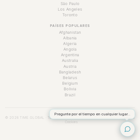
São Paulo
Los Angeles
Toronto
PAÍSES POPULARES
Afghanistan
Albania
Algeria
Angola
Argentina
Australia
Austria
Bangladesh
Belarus
Belgium
Bolivia
Brazil
Pregunte por el tiempo en cualquier lugar...
© 2026 TIME.GLOBAL · Todos los derechos reservados ·
Términos
·
Privacidad
·
Cookies