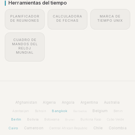
Herramientas del tiempo
PLANIFICADOR
CALCULADORA
MARCA DE
DE REUNIONES
DE FECHAS
TIEMPO UNIX
CUADRO DE
MANDOS DEL
RELOJ
MUNDIAL
Afghanistan
Algeria
Angola
Argentina
Australia
Bangkok
Belgium
Azerbaijan
Benin
Bahrain
Barbados
Berlin
Bolivia
Botswana
Burkina Faso
Brunei
Cabo Verde
Cairo
Cameroon
Chile
Colombia
Central African Republic