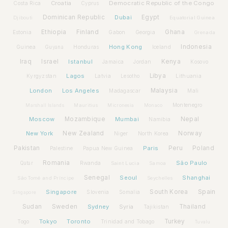
Croatia
Democratic Republic of the Congo
Costa Rica
Cyprus
Dominican Republic
Dubai
Egypt
Djibouti
Equatorial Guinea
Ethiopia
Finland
Ghana
Estonia
Gabon
Georgia
Grenada
Hong Kong
Indonesia
Guinea
Honduras
Iceland
Guyana
Iraq
Israel
Istanbul
Kenya
Jamaica
Jordan
Kosovo
Lagos
Libya
Kyrgyzstan
Latvia
Lithuania
Lesotho
London
Los Angeles
Malaysia
Madagascar
Mali
Montenegro
Marshall Islands
Mauritius
Micronesia
Monaco
Moscow
Mozambique
Mumbai
Nepal
Namibia
New York
New Zealand
Norway
Niger
North Korea
Pakistan
Paris
Peru
Poland
Palestine
Papua New Guinea
Romania
São Paulo
Rwanda
Qatar
Saint Lucia
Samoa
Senegal
Seoul
Shanghai
São Tomé and Príncipe
Seychelles
Spain
Singapore
South Korea
Slovenia
Somalia
Singapore
Sudan
Sweden
Sydney
Syria
Thailand
Tajikistan
Tokyo
Toronto
Turkey
Togo
Trinidad and Tobago
Tuvalu