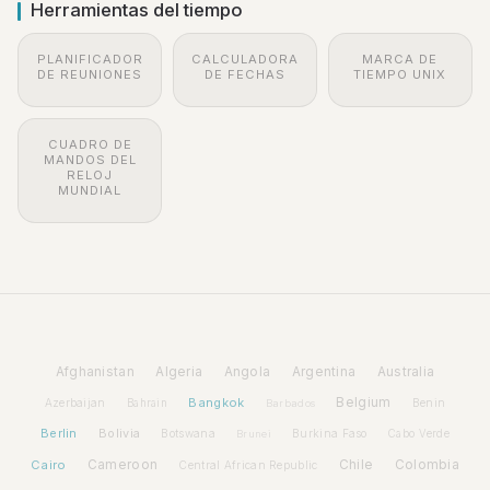
Herramientas del tiempo
PLANIFICADOR
CALCULADORA
MARCA DE
DE REUNIONES
DE FECHAS
TIEMPO UNIX
CUADRO DE
MANDOS DEL
RELOJ
MUNDIAL
Afghanistan
Algeria
Angola
Argentina
Australia
Bangkok
Belgium
Azerbaijan
Benin
Bahrain
Barbados
Berlin
Bolivia
Botswana
Burkina Faso
Brunei
Cabo Verde
Cairo
Cameroon
Chile
Colombia
Central African Republic