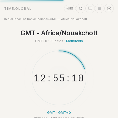
TIME.GLOBAL
ES
Inicio
›
Todas las franjas horarias
›
GMT — Africa/Nouakchott
Asistente de tiempo
GMT - Africa/Nouakchott
Online
GMT+0 · 10 cities ·
Mauritania
1
2
:
5
5
:
1
1
GMT · GMT+0
domingo, 9 de agosto de 2026