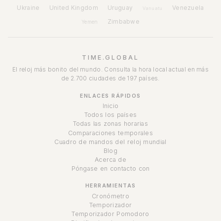
Ukraine
United Kingdom
Uruguay
Venezuela
Vanuatu
Zimbabwe
Yemen
TIME.GLOBAL
El reloj más bonito del mundo. Consulta la hora local actual en más
de 2.700 ciudades de 197 países.
ENLACES RÁPIDOS
Inicio
Todos los países
Todas las zonas horarias
Comparaciones temporales
Cuadro de mandos del reloj mundial
Blog
Acerca de
Póngase en contacto con
HERRAMIENTAS
Cronómetro
Temporizador
Temporizador Pomodoro