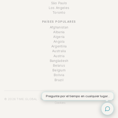
São Paulo
Los Angeles
Toronto
PAÍSES POPULARES
Afghanistan
Albania
Algeria
Angola
Argentina
Australia
Austria
Bangladesh
Belarus
Belgium
Bolivia
Brazil
Pregunte por el tiempo en cualquier lugar...
© 2026 TIME.GLOBAL · Todos los derechos reservados ·
Términos
·
Privacidad
·
Cookies