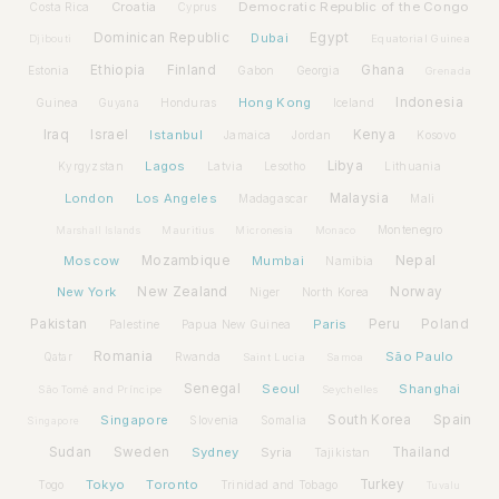
Croatia
Democratic Republic of the Congo
Costa Rica
Cyprus
Dominican Republic
Dubai
Egypt
Djibouti
Equatorial Guinea
Ethiopia
Finland
Ghana
Estonia
Gabon
Georgia
Grenada
Hong Kong
Indonesia
Guinea
Honduras
Iceland
Guyana
Iraq
Israel
Istanbul
Kenya
Jamaica
Jordan
Kosovo
Lagos
Libya
Kyrgyzstan
Latvia
Lithuania
Lesotho
London
Los Angeles
Malaysia
Madagascar
Mali
Montenegro
Marshall Islands
Mauritius
Micronesia
Monaco
Moscow
Mozambique
Mumbai
Nepal
Namibia
New York
New Zealand
Norway
Niger
North Korea
Pakistan
Paris
Peru
Poland
Palestine
Papua New Guinea
Romania
São Paulo
Rwanda
Qatar
Saint Lucia
Samoa
Senegal
Seoul
Shanghai
São Tomé and Príncipe
Seychelles
Spain
Singapore
South Korea
Slovenia
Somalia
Singapore
Sudan
Sweden
Sydney
Syria
Thailand
Tajikistan
Tokyo
Toronto
Turkey
Togo
Trinidad and Tobago
Tuvalu